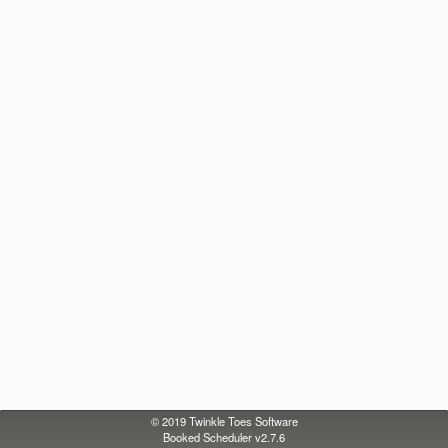
© 2019
Twinkle Toes Software
Booked Scheduler v2.7.6