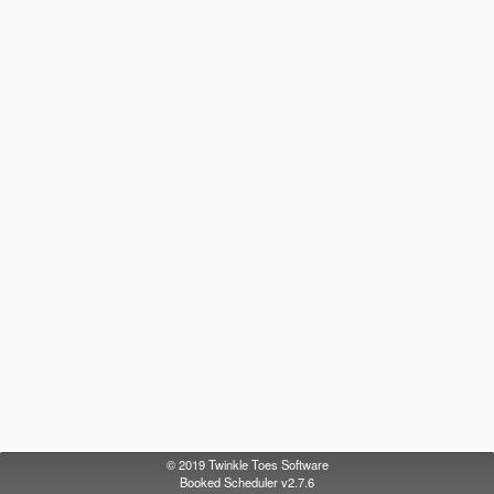
© 2019
Twinkle Toes Software
Booked Scheduler v2.7.6