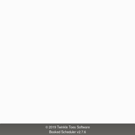
© 2019
Twinkle Toes Software
Booked Scheduler v2.7.6