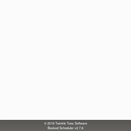
© 2019
Twinkle Toes Software
Booked Scheduler v2.7.6