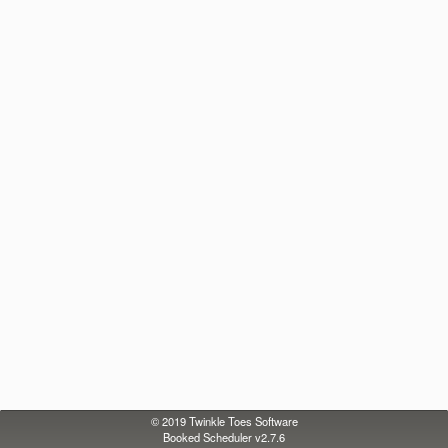
© 2019
Twinkle Toes Software
Booked Scheduler v2.7.6